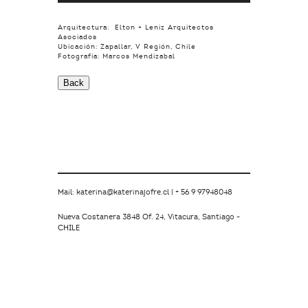
Arquitectura: Elton + Leniz Arquitectos
Asociados
Ubicación: Zapallar, V Región, Chile
Fotografía: Marcos Mendizabal
Mail: katerina@katerinajofre.cl | + 56 9 97948048
Nueva Costanera 3848 Of. 24, Vitacura, Santiago -
CHILE