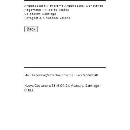
Arquitectura: Panorama Arquitectos. Constanza
Hagemann – Nicolás Valdés
Ubicación: Santiago
Fotografía: Cristóbal Valdés
Mail: katerina@katerinajofre.cl | + 56 9 97948048
Nueva Costanera 3848 Of. 24, Vitacura, Santiago -
CHILE